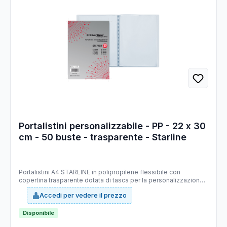
Portalistini personalizzabile - PP - 22 x 30
cm - 50 buste - trasparente - Starline
Portalistini A4 STARLINE in polipropilene flessibile con
copertina trasparente dotata di tasca per la personalizzazione.
Buste interne antiriflesso con finitura a buccia d’arancia.
Accedi per vedere il prezzo
Caratteristiche di questo articolo: Codice: STL7103 Modello:
Portalistino personalizzabile in A4 in PP flessibile Colore:
trasparente Numero buste: 50 Materiale: polipropilene
Disponibile
Materiale buste: antiriflesso con finitura a buccia d’arancia