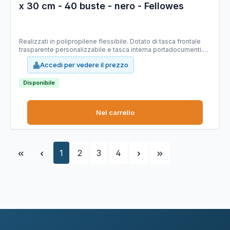
x 30 cm - 40 buste - nero - Fellowes
Realizzati in polipropilene flessibile. Dotato di tasca frontale
trasparente personalizzabile e tasca interna portadocumenti.
Buste interne con finitura a buccia d'arancia. Fortmato utile
Accedi per vedere il prezzo
21.5x30cm.
Disponibile
Nel carrello
Pagina
Pagina
Pagina
Pagina
1
2
3
4