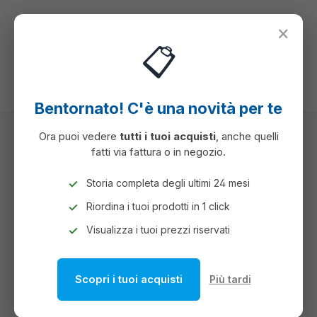
nuto principale
×
📋
Hai 0 articoli ne
Il c
Bentornato! C'è una novità per te
Ora puoi vedere
tutti i tuoi acquisti
, anche quelli
fatti via fattura o in negozio.
ARCHIVIAZIONE
PORTALISTINI
PORTALISTINI PERSONALIZZABILI
Storia completa degli ultimi 24 mesi
Riordina i tuoi prodotti in 1 click
PORTALISTINI
Visualizza i tuoi prezzi riservati
PERSONALIZZABILI
Scopri i tuoi acquisti
Più tardi