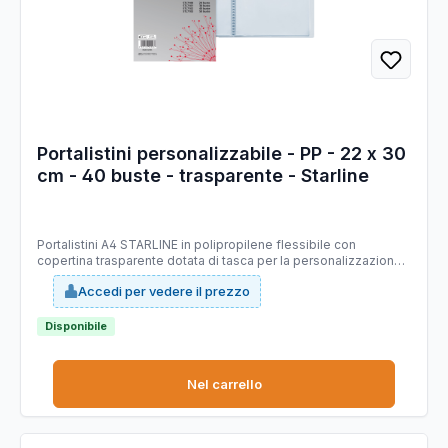
Portalistini personalizzabile - PP - 22 x 30
cm - 40 buste - trasparente - Starline
Portalistini A4 STARLINE in polipropilene flessibile con
copertina trasparente dotata di tasca per la personalizzazione.
Buste interne antiriflesso con finitura a buccia d’arancia.
Accedi per vedere il prezzo
Caratteristiche di questo articolo: Codice: STL7102 Modello:
Portalistino personalizzabile in A4 in PP flessibile Colore:
trasparente Numero buste: 40 Materiale: polipropilene
Disponibile
Materiale buste: antiriflesso con finitura a buccia d’arancia
Confezione: 1pz
Nel carrello