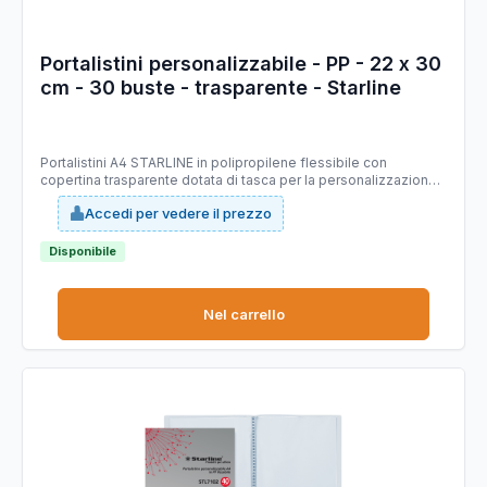
Portalistini personalizzabile - PP - 22 x 30
cm - 30 buste - trasparente - Starline
Portalistini A4 STARLINE in polipropilene flessibile con
copertina trasparente dotata di tasca per la personalizzazione.
Buste interne antiriflesso con finitura a buccia d’arancia.
Accedi per vedere il prezzo
Caratteristiche di questo articolo: Codice: STL7101 Modello:
Portalistino personalizzabile in A4 in PP flessibile Colore:
trasparente Numero buste: 30 Materiale: polipropilene
Disponibile
Materiale buste: antiriflesso con finitura a buccia d’arancia
Confezione: 1pz
Nel carrello