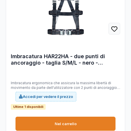
Imbracatura HAR22HA - due punti di
ancoraggio - taglia S/M/L - nero -
Deltaplus
Imbracatura ergonomica che assicura la massima libertà di
movimento da parte dell'utilizzatore con 2 punti di ancoraggio e
fibbie automatiche per un posizionamento ottimale e la
Accedi per vedere il prezzo
sicurezza della chiusura. Dotato di sistema NFC che garantisce
la tracciabilità del prodotto. Indicatore visivo di caduta, che
permette di verificare istantaneamente il corretto
Ultime 1 disponibili
funzionamento del prodotto e ispezione visiva immediata. Con
anelli portautensili. Prodotto certificato fino a 150kg. Elevato
comfort grazie al design ad H dei cosciali che consente
Nel carrello
maggiore libertà di movimento e comfort.