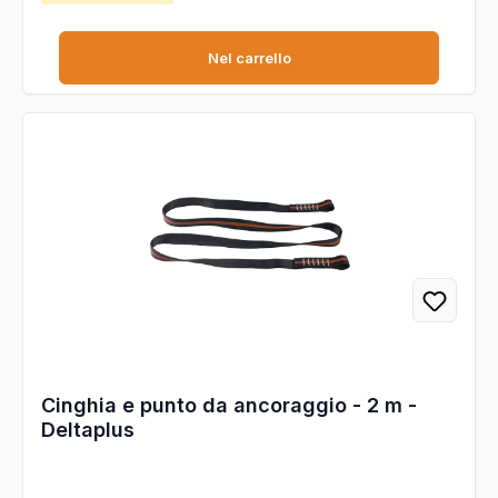
Sistema No Shock: il cordino si arresta nella caduta mentre la
parte tessile si scucisce attenuando il colpo.1 gancio per spazi
limitati. CE - EN355.
Nel carrello
Cinghia e punto da ancoraggio - 2 m -
Deltaplus