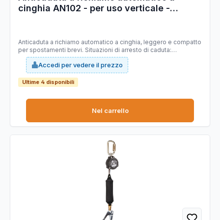
cinghia AN102 - per uso verticale -
Deltaplus
Anticaduta a richiamo automatico a cinghia, leggero e compatto
per spostamenti brevi. Situazioni di arresto di caduta:
spostamento verticale su impianto permanente e piccolo
Accedi per vedere il prezzo
spostamento verticale o su piano inclinato (meno di 3m),
movimenti longitudinali. Composizione del supporto principale
: Plastica - Poliestere | Assorbitore di energia | Elementi inclusi :
Ultime 4 disponibili
Assorbitore di energia. CE, EN360.
Nel carrello