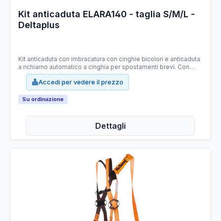
Kit anticaduta ELARA140 - taglia S/M/L -
Deltaplus
Kit anticaduta con imbracatura con cinghie bicolori e anticaduta
a richiamo automatico a cinghia per spostamenti brevi. Con
borsa di stoccaggio. Punto di ancoraggio anticaduta : 2
Accedi per vedere il prezzo
(dorsale/sternale). Situazioni di arresto di caduta: piccolo
spostamento verticale o su piano inclinato (meno di 3m).
Su ordinazione
Dettagli