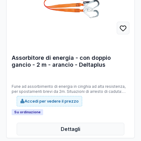
Assorbitore di energia - con doppio
gancio - 2 m - arancio - Deltaplus
Fune ad assorbimento di energia in cinghia ad alta resistenza,
per spostamenti brevi da 2m. Situazioni di arresto di caduta:
spostamento verticale su impianto permanente, su linea di vita,
Accedi per vedere il prezzo
piccolo spostamento verticale o su piano inclinato/orizzontale
(meno di 3m). Prodotto certificato fino a 140 kg. Cinturino con
migliore resistenza all'abrasione e certificato sui bordi taglienti.
Su ordinazione
Sistema No Shock: il cordino si arresta nella caduta mentre la
parte tessile si scucisce attenuando il colpo. Doppio gancio
per brevi spostamenti orizzontali/verticali. CE - EN355.
Dettagli