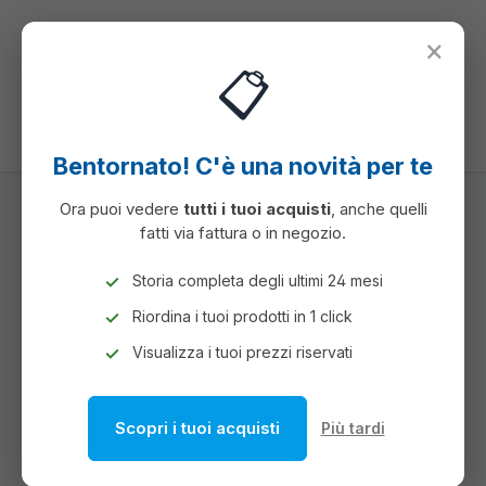
nuto principale
×
📋
Hai 0 articoli ne
Il c
Bentornato! C'è una novità per te
Ora puoi vedere
tutti i tuoi acquisti
, anche quelli
fatti via fattura o in negozio.
PRODOTTI PER COMUNITA'
DISPOSITIVI DI PROTEZIONE INDIVIDUALE (DPI)
Storia completa degli ultimi 24 mesi
PROTEZIONE ANTICADUTA
Riordina i tuoi prodotti in 1 click
PROTEZIONE ANTICADUTA
Visualizza i tuoi prezzi riservati
Scopri i tuoi acquisti
Più tardi