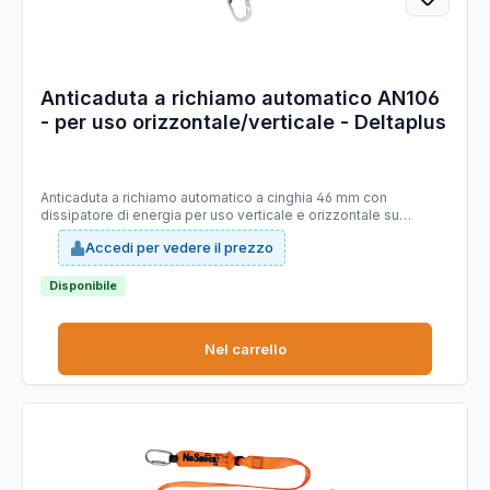
Anticaduta a richiamo automatico AN106
- per uso orizzontale/verticale - Deltaplus
Anticaduta a richiamo automatico a cinghia 46 mm con
dissipatore di energia per uso verticale e orizzontale su
piattaforme limitando il movimento ed evitando l'effetto
Accedi per vedere il prezzo
pendolo. Situazioni di arresto di caduta: spostamento verticale
su impianto permanente, piccolo spostamento verticale o su
piano inclinato/orizzontale (meno di 3m), grande spostamento
Disponibile
con possibilità di aggancio e sgancio ripetitivo. Moschettoni
automatici per una chiusura sicura e senza sprechi di tempo. CE
- EN360. Ultra leggero: 1,4kg. Doppio tornichetto girevole e
Nel carrello
testato 150kg.