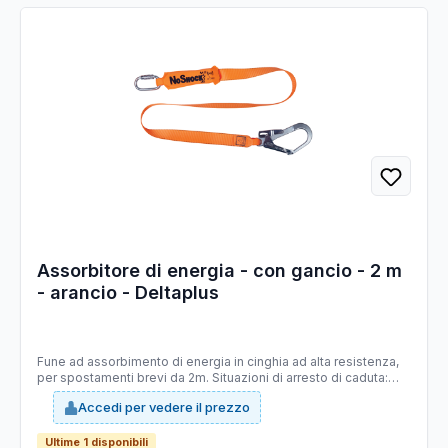
Assorbitore di energia - con gancio - 2 m
- arancio - Deltaplus
Fune ad assorbimento di energia in cinghia ad alta resistenza,
per spostamenti brevi da 2m. Situazioni di arresto di caduta:
spostamento verticale su impianto permanente, su linea di vita,
Accedi per vedere il prezzo
piccolo spostamento verticale o su piano inclinato/orizzontale
(meno di 3m). Prodotto certificato fino a 140 kg. Cinturino con
migliore resistenza all'abrasione e certificato sui bordi taglienti.
Ultime 1 disponibili