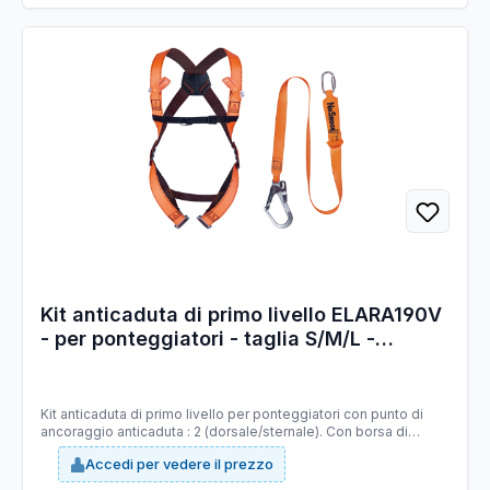
Kit anticaduta di primo livello ELARA190V
- per ponteggiatori - taglia S/M/L -
Deltaplus
Kit anticaduta di primo livello per ponteggiatori con punto di
ancoraggio anticaduta : 2 (dorsale/sternale). Con borsa di
stoccaggio. Situazioni di arresto di caduta: spostamento su
Accedi per vedere il prezzo
linea di vita, piccolo spostamento verticale o su piano inclinato
(meno di 3m) e piccolo spostamento orizzontale (meno di 3m).