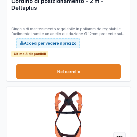
Cordino di posizionamento - 2 m -
Deltaplus
Cinghia di mantenimento regolabile in poliammide regolabile
facilmente tramite un anello di riduzione Ø 12mm presente sulla
corda. Situazioni di arresto di caduta: posizionamento al posto
Accedi per vedere il prezzo
di lavoro e trattenuta (es. lavori in copertura, su tetti, linea vita,
manutenzione antenne e grondaie ecc). Navetta integrata nella
corda e con indicatore di senso per il movimento verticale.
Ultime 3 disponibili
EN358.
Nel carrello