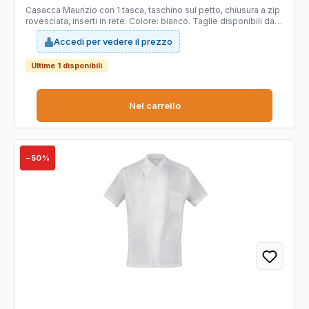
Casacca Maurizio con 1 tasca, taschino sul petto, chiusura a zip
rovesciata, inserti in rete. Colore: bianco. Taglie disponibili dalla
S alla 4XL. 100% poliestere. Ultra leggero 86gr. Slim fit.
Accedi per vedere il prezzo
Tecnologia brevettata Bionic Finish sviluppato per conferire ai
tessuti caratteristiche di idrorepellenza all'acqua, oli e macchie
in generale. Il tessuto garantisce traspirabilità, sensazione di
Ultime 1 disponibili
mobidezza, durata nel tempo, colori brillanti e asciugatura
rapida.
Nel carrello
−50%