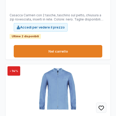
Casacca Carmen con 2 tasche, taschino sul petto, chiusura a
zip rovesciata, inserti in rete. Colore: nero. Taglie disponibili
dalla XS alla 3XL. 100% poliestere. Ultra leggero 86gr. Slim fit.
Accedi per vedere il prezzo
Tecnologia brevettata Bionic Finish sviluppato per conferire ai
tessuti caratteristiche di idrorepellenza all'acqua, oli e macchie
in generale. Il tessuto garantisce traspirabilità, sensazione di
Ultime 2 disponibili
mobidezza, durata nel tempo, colori brillanti e asciugatura
rapida.
Nel carrello
−14%