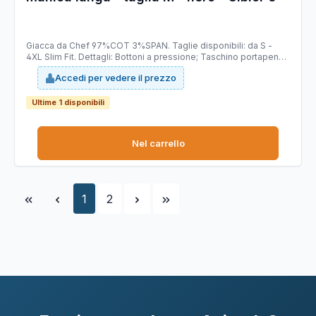
Giacca da Chef 97%COT 3%SPAN. Taglie disponibili: da S -
4XL Slim Fit. Dettagli: Bottoni a pressione; Taschino portapenne
sulla manica.
Accedi per vedere il prezzo
Ultime 1 disponibili
Nel carrello
Pagina
Pagina
1
2