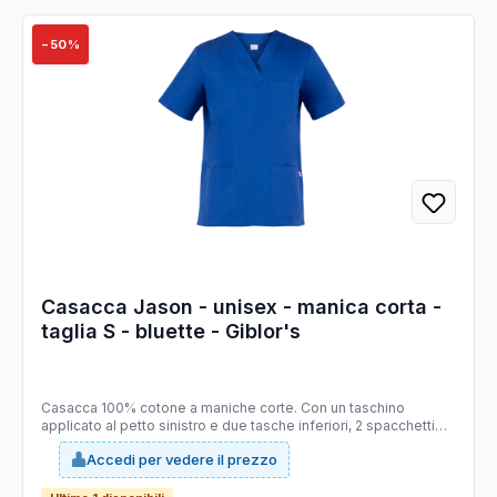
−50%
Casacca Jason - unisex - manica corta -
taglia S - bluette - Giblor's
Casacca 100% cotone a maniche corte. Con un taschino
applicato al petto sinistro e due tasche inferiori, 2 spacchetti
laterali. Ideale per abiente ospedaliero. Taglie disponibili: da
Accedi per vedere il prezzo
XS -4XL. Slim Fit.