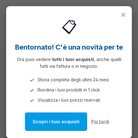
nuto principale
×
📋
Hai 0 articoli ne
Il c
Bentornato! C'è una novità per te
Ora puoi vedere
tutti i tuoi acquisti
, anche quelli
fatti via fattura o in negozio.
PRODOTTI PER COMUNITA'
ABBIGLIAMENTO DA LAVORO
Storia completa degli ultimi 24 mesi
CAMICI. GREMBIULI E DIVISE
Riordina i tuoi prodotti in 1 click
CAMICI. GREMBIULI E DIVISE
Visualizza i tuoi prezzi riservati
Scopri i tuoi acquisti
Più tardi