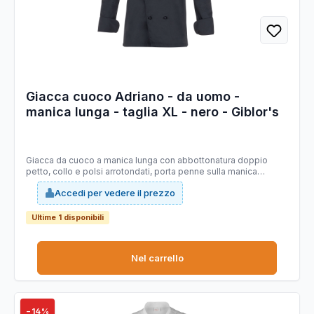
Giacca cuoco Adriano - da uomo -
manica lunga - taglia XL - nero - Giblor's
Giacca da cuoco a manica lunga con abbottonatura doppio
petto, collo e polsi arrotondati, porta penne sulla manica
sinistra. Vestibilità Slim Fit e bottoni estraibili sulla pettorina
Accedi per vedere il prezzo
davanti. Realizzata in tessuto 65% poliestere 35% cotone nella
variante nera. Ha la variante manica corta nella giacca
Tommaso. Taglie: XS, S, M, L, XL, XXL, 3XL, 4XL, 5XL
Ultime 1 disponibili
Nel carrello
−14%