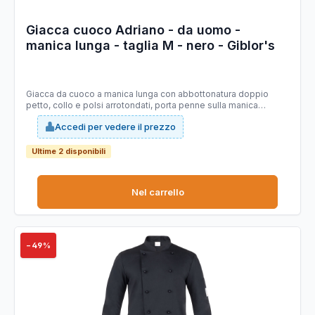
Giacca cuoco Adriano - da uomo -
manica lunga - taglia M - nero - Giblor's
Giacca da cuoco a manica lunga con abbottonatura doppio
petto, collo e polsi arrotondati, porta penne sulla manica
sinistra. Vestibilità Slim Fit e bottoni estraibili sulla pettorina
Accedi per vedere il prezzo
davanti. Realizzata in tessuto 65% poliestere 35% cotone nella
variante nera. Ha la variante manica corta nella giacca
Tommaso. Taglie: XS, S, M, L, XL, XXL, 3XL, 4XL, 5XL
Ultime 2 disponibili
Nel carrello
−49%