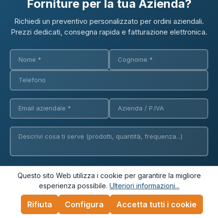
Forniture per la tua Azienda?
Richiedi un preventivo personalizzato per ordini aziendali.
Prezzi dedicati, consegna rapida e fatturazione elettronica.
Questo sito Web utilizza i cookie per garantire la migliore
Richiedi Preventivo
esperienza possibile.
Ulteriori informazioni...
Rifiuta
Configura
Accetta tutti i cookie
✓ Fatturazione elettronica
✓ Consegna in 24/48h
✓ Consulente dedicato