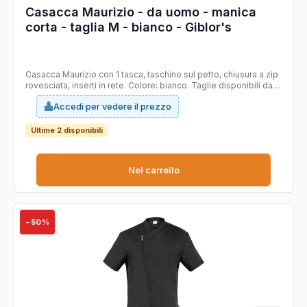
Casacca Maurizio - da uomo - manica
corta - taglia M - bianco - Giblor's
Casacca Maurizio con 1 tasca, taschino sul petto, chiusura a zip
rovesciata, inserti in rete. Colore: bianco. Taglie disponibili dalla
S alla 4XL. 100% poliestere. Ultra leggero 86gr. Slim fit.
Accedi per vedere il prezzo
Tecnologia brevettata Bionic Finish sviluppato per conferire ai
tessuti caratteristiche di idrorepellenza all'acqua, oli e macchie
in generale. Il tessuto garantisce traspirabilità, sensazione di
Ultime 2 disponibili
mobidezza, durata nel tempo, colori brillanti e asciugatura
rapida.
Nel carrello
−50%