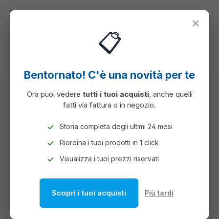
nuto principale
×
📋
Hai 0 articoli ne
Il c
Bentornato! C'è una novità per te
Ora puoi vedere
tutti i tuoi acquisti
, anche quelli
fatti via fattura o in negozio.
SPEDIZIONE IMBALLO E MAGAZZINO
STRUMENTI PER IMBALLO E SPEDIZIONE
Storia completa degli ultimi 24 mesi
BOLLE / CHIPS / COPERTURE
Riordina i tuoi prodotti in 1 click
BOLLE / CHIPS / COPERTURE
Visualizza i tuoi prezzi riservati
Scopri i tuoi acquisti
Più tardi