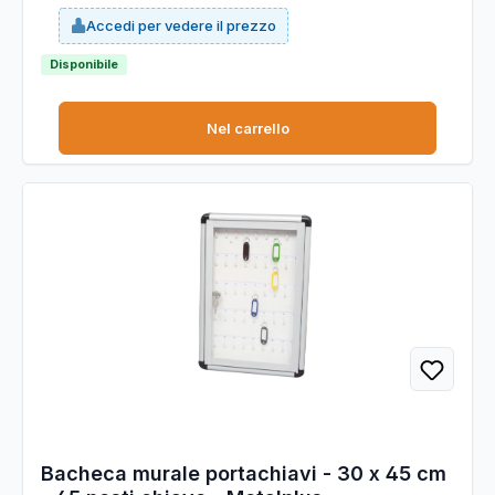
ANTA BATTENTE IN ACRILICO CON SERRATURA. Le file dei
Accedi per vedere il prezzo
ganci distano fra loro (sopra e sotto) di 6,3cm. DIMENSIONI
(BXH): 30X30CM - 25 POSTI CHIAVE
Disponibile
Nel carrello
Bacheca murale portachiavi - 30 x 45 cm