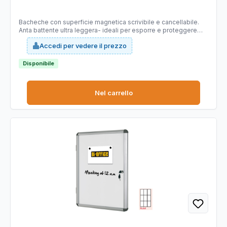
Bacheche con superficie magnetica scrivibile e cancellabile.
Anta battente ultra leggera- ideali per esporre e proteggere
avvisi, annunci e comunicazioni importanti. Dotate di serratura
Accedi per vedere il prezzo
con chiave e di anta in robusto acrilico dall'eccellente
trasparenza. ProfonditÓ interna 18mm. Fornite con kit di
fissaggio. Dimensione est. 72x67,4cm.
Disponibile
Nel carrello