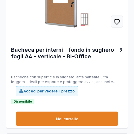
Bacheca per interni - fondo in sughero - 9
fogli A4 - verticale - Bi-Office
Bacheche con superficie in sughero. anta battente ultra
leggera- ideali per esporre e proteggere avvisi, annunci e
comunicazioni importanti. dotate di serratura con chiave e di
Accedi per vedere il prezzo
anta in robusto acrilico dall'eccellente trasparenza. profonditÓ
interna 18mm. fornite con kit di fissaggio. dimensioni
esterne:72x89,1x3,3cm.
Disponibile
Nel carrello