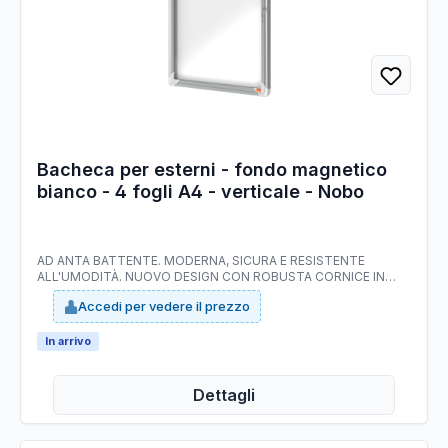
Bacheca per esterni - fondo magnetico
bianco - 4 fogli A4 - verticale - Nobo
AD ANTA BATTENTE. MODERNA, SICURA E RESISTENTE
ALL'UMODITÀ. NUOVO DESIGN CON ROBUSTA CORNICE IN
ALLUMINIO E VETRO DI SICUREZZA DI 4MM. WATERPROOF TO
Accedi per vedere il prezzo
IEC 60529. FONDO IN ACCIAIO BIANCO MAGNETICO PER USO
CON MAGNETINI O SCRIVIBILE CON PENNARELLI A SECCO.
FISSAGGIO SEMPLICE EFFETTUABILE DA UNA SOLA PERSONA.
In arrivo
SERRATURA CON 2 CHIAVI. F.TO 4XA4: DIM.EST.
692x532x45mm.
Dettagli