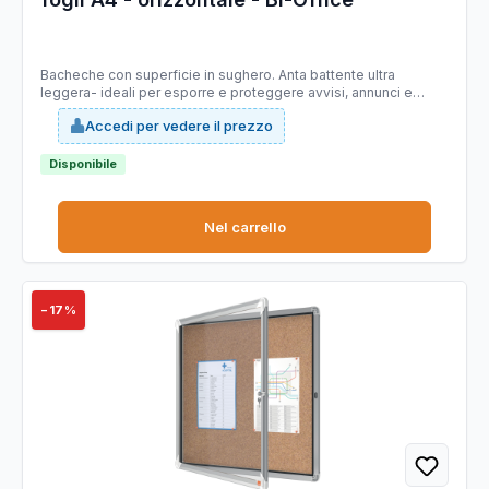
Bacheche con superficie in sughero. Anta battente ultra
leggera- ideali per esporre e proteggere avvisi, annunci e
comunicazioni Importanti. dotate di serratura con chiave e di
Accedi per vedere il prezzo
anta in robusto acrilico dall'eccellente trasparenza. ProfonditÓ
interna 18mm. Fornite con kit di fissaggio. Dimensioni
esterne:72x67,4cm.
Disponibile
Nel carrello
−17%