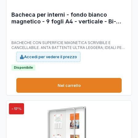
Bacheca per interni - fondo bianco
magnetico - 9 fogli A4 - verticale - Bi-
Office
BACHECHE CON SUPERFICIE MAGNETICA SCRIVIBILE E
CANCELLABILE. ANTA BATTENTE ULTRA LEGGERA; IDEALI PER
ESPORRE E PROTEGGERE AVVISI, ANNUNCI E COMUNICAZIONI
Accedi per vedere il prezzo
IMPORTANTI. DOTATE DI SERRATURA CON CHIAVE E DI ANTA
IN ROBUSTO ACRILICO DALL'ECCELLENTE TRASPARENZA.
PROFONDITÀ INTERNA 18MM. FORNITE CON KIT DI FISSAGGIO.
Disponibile
DIMENSIONE EST. 72X98,1CM.
Nel carrello
−17%