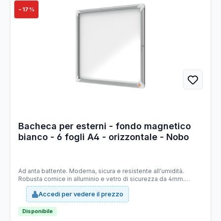
−17%
Bacheca per esterni - fondo magnetico
bianco - 6 fogli A4 - orizzontale - Nobo
Ad anta battente. Moderna, sicura e resistente all'umidità.
Robusta cornice in alluminio e vetro di sicurezza da 4mm.
Fondo in acciaio bianco magnetico e scrivibile con pennarelli a
Accedi per vedere il prezzo
secco. Fissaggio semplice effettuabile da una sola persona.
Serratura con 2 chiavi. Dimensioni esterne: 70,9 x 66,8cm
Dimensioni interne: 65 x 70,9cm
Disponibile