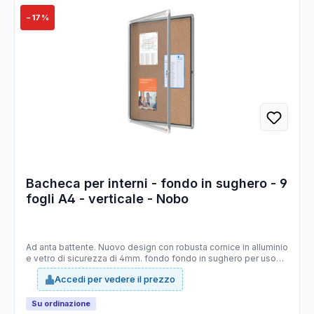
−17%
Bacheca per interni - fondo in sughero - 9
fogli A4 - verticale - Nobo
Ad anta battente. Nuovo design con robusta cornice in alluminio
e vetro di sicurezza di 4mm. fondo fondo in sughero per uso
con puntine. Fissaggio semplice effettuabile da una sola
Accedi per vedere il prezzo
persona. Serratura con 2 chiavi. Apertura istallabile sia a destra
che a sinistra. f.to 9xa4: dim.est. 1000x752x37mm
Su ordinazione