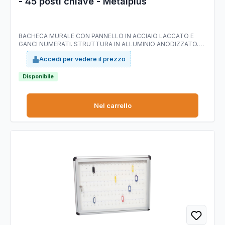
- 45 posti chiave - Metalplus
BACHECA MURALE CON PANNELLO IN ACCIAIO LACCATO E
GANCI NUMERATI. STRUTTURA IN ALLUMINIO ANODIZZATO.
ANTA BATTENTE IN ACRILICO CON SERRATURA. Le file dei
Accedi per vedere il prezzo
ganci distano fra loro (sopra e sotto) di 6,3cm. DIMENSIONI
(BXH): 30X45CM - 45 POSTI CHIAVE
Disponibile
Nel carrello