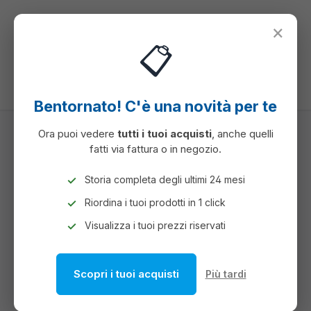
nuto principale
×
📋
Hai 0 articoli ne
Il c
Bentornato! C'è una novità per te
Ora puoi vedere
tutti i tuoi acquisti
, anche quelli
fatti via fattura o in negozio.
VISUAL E COMUNICAZIONE
BACHECHE ESPOSITIVE
Storia completa degli ultimi 24 mesi
Riordina i tuoi prodotti in 1 click
BACHECHE ESPOSITIVE
Visualizza i tuoi prezzi riservati
Scopri i tuoi acquisti
Più tardi