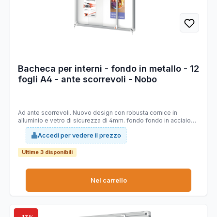
Bacheca per interni - fondo in metallo - 12
fogli A4 - ante scorrevoli - Nobo
Ad ante scorrevoli. Nuovo design con robusta cornice in
alluminio e vetro di sicurezza di 4mm. fondo fondo in acciaio
bianco magnetico per uso con magnetini o scrivibile con
Accedi per vedere il prezzo
pennarelli a secco. Fissaggio semplice effettuabile da una sola
persona. Chiusura con doppia serratura. f.to 12xa4: dim.est.
1000x972x54mm
Ultime 3 disponibili
Nel carrello
−17%