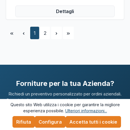
Dettagli
Pagina
Pagina
1
2
Forniture per la tua Azienda?
Richiedi un preventivo personalizzato per ordini aziendali.
Prezzi dedicati, consegna rapida e fatturazione elettronica.
Questo sito Web utilizza i cookie per garantire la migliore
esperienza possibile.
Ulteriori informazioni...
Rifiuta
Configura
Accetta tutti i cookie