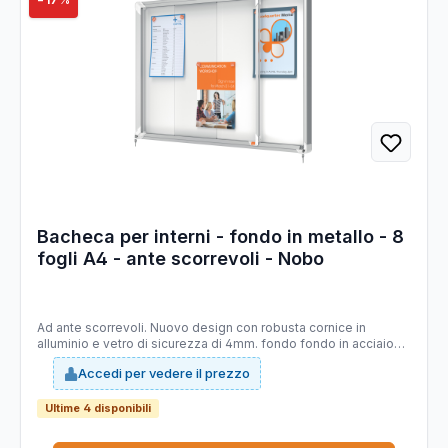
Bacheca per interni - fondo in metallo - 8
fogli A4 - ante scorrevoli - Nobo
Ad ante scorrevoli. Nuovo design con robusta cornice in
alluminio e vetro di sicurezza di 4mm. fondo fondo in acciaio
bianco magnetico per uso con magnetini o scrivibile con
Accedi per vedere il prezzo
pennarelli a secco. Fissaggio semplice effettuabile da una sola
persona. Chiusura con doppia serratura. f.to 8xa4: dim.est.
692x972x54mm
Ultime 4 disponibili