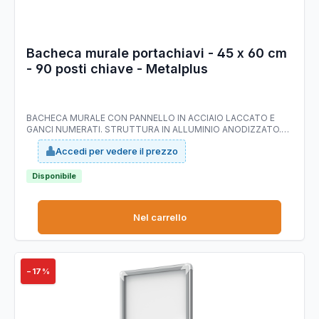
Bacheca murale portachiavi - 45 x 60 cm
- 90 posti chiave - Metalplus
BACHECA MURALE CON PANNELLO IN ACCIAIO LACCATO E
GANCI NUMERATI. STRUTTURA IN ALLUMINIO ANODIZZATO.
ANTA BATTENTE IN ACRILICO CON SERRATURA. Le file dei
Accedi per vedere il prezzo
ganci distano fra loro (sopra e sotto) di 6,3cm. DIMENSIONI
(HXBXP): 45X60X4,5CM - 90 POSTI CHIAVE
Disponibile
Nel carrello
−17%