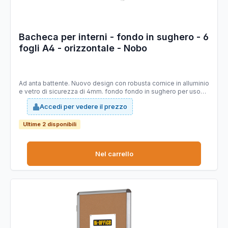
Bacheca per interni - fondo in sughero - 6
fogli A4 - orizzontale - Nobo
Ad anta battente. Nuovo design con robusta cornice in alluminio
e vetro di sicurezza di 4mm. fondo fondo in sughero per uso
con puntine. Fissaggio semplice effettuabile da una sola
Accedi per vedere il prezzo
persona. Serratura con 2 chiavi. Apertura istallabile sia a destra
che a sinistra. f.to 6xa4. DImensioni: 70,8x66,7x4,3cm
Ultime 2 disponibili
Nel carrello