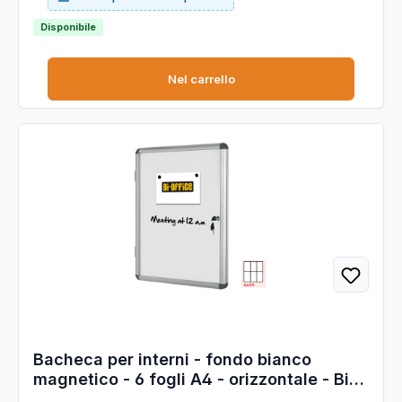
trasparenza. ProfonditÓ interna 18mm. Fornite con kit di
fissaggio. Dimensione est. 67,4x50cm.
Disponibile
Nel carrello
Bacheca per interni - fondo bianco
magnetico - 6 fogli A4 - orizzontale - Bi-
Office