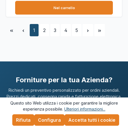
Nel carrello
Pagina
Pagina
Pagina
Pagina
Pagina
1
2
3
4
5
Forniture per la tua Azienda?
Richiedi un preventivo personalizzato per ordini aziendali.
Prezzi dedicati, consegna rapida e fatturazione elettronica.
Questo sito Web utilizza i cookie per garantire la migliore
esperienza possibile.
Ulteriori informazioni...
Rifiuta
Configura
Accetta tutti i cookie