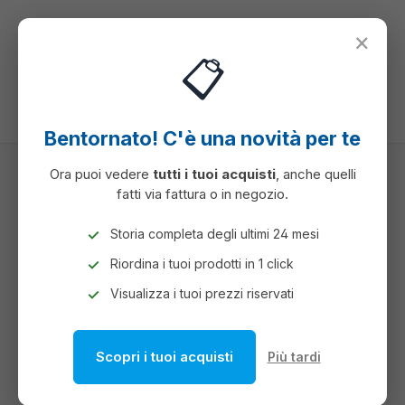
nuto principale
×
📋
Hai 0 articoli ne
Il c
Bentornato! C'è una novità per te
Ora puoi vedere
tutti i tuoi acquisti
, anche quelli
fatti via fattura o in negozio.
REGALO
NECESSAIRE REGALO E FESTA
Storia completa degli ultimi 24 mesi
NECESSAIRE REGALO E FESTA
Riordina i tuoi prodotti in 1 click
Visualizza i tuoi prezzi riservati
Scopri i tuoi acquisti
Più tardi