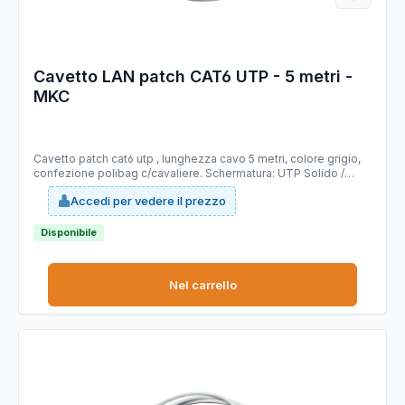
Cavetto LAN patch CAT6 UTP - 5 metri -
MKC
Cavetto patch cat6 utp , lunghezza cavo 5 metri, colore grigio,
confezione polibag c/cavaliere. Schermatura: UTP Solido /
Trefolo: Trefolo (4 coppie fili trefoli AVVG26) Collegamento:
Accedi per vedere il prezzo
EIA/TIA T568B Colore: grigio Lunghezza cavo: 5 metri
Categoria: 6 Confezione - Cavaliere appendibile
Disponibile
Nel carrello