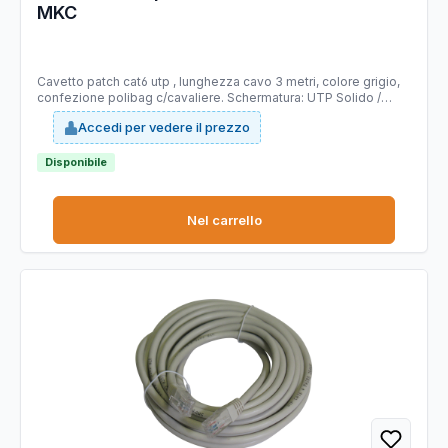
MKC
Cavetto patch cat6 utp , lunghezza cavo 3 metri, colore grigio,
confezione polibag c/cavaliere. Schermatura: UTP Solido /
Trefolo: Trefolo (4 coppie fili trefoli AVVG26) Collegamento:
Accedi per vedere il prezzo
EIA/TIA T568B Colore: grigio Lunghezza cavo: 3 metri
Categoria: 6 Confezione - Cavaliere appendibile
Disponibile
Nel carrello