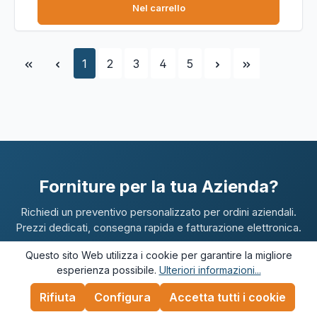
Nel carrello
Pagina
Pagina
Pagina
Pagina
Pagina
1
2
3
4
5
Forniture per la tua Azienda?
Richiedi un preventivo personalizzato per ordini aziendali.
Prezzi dedicati, consegna rapida e fatturazione elettronica.
Questo sito Web utilizza i cookie per garantire la migliore
esperienza possibile.
Ulteriori informazioni...
Rifiuta
Configura
Accetta tutti i cookie