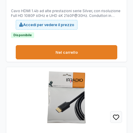
Cavo HDMI 1.4b ad alte prestazioni serie Silver, con risoluzione
Full HD 1080P 60Hz e UHD 4K 2160P@30Hz. Conduttori in
allumino e rame AWG30/0,254mm e connettori tipo: spina HDMI
Accedi per vedere il prezzo
- spina HDMI, contatti dorati. Corpo del connettore in materiale
plastico di colore nero con terminali dorati. Grazie alle sue
ridotte dimensioni permette di agevolare la connessione in
Disponibile
presenza di altri cavi. Guaina in PVC di colore nero con diametro
di 5.5mm.
Nel carrello