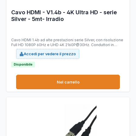
Cavo HDMI - V1.4b - 4K Ultra HD - serie
Silver - 5mt- Irradio
Cavo HDMI 1.4b ad alte prestazioni serie Silver, con risoluzione
Full HD 1080P 60Hz e UHD 4K 2160P@30Hz. Conduttori in
allumino e rame AWG30/0,254mm e connettori tipo: spina HDMI
Accedi per vedere il prezzo
- spina HDMI, contatti dorati. Corpo del connettore in materiale
plastico di colore nero con terminali dorati. Grazie alle sue
ridotte dimensioni permette di agevolare la connessione in
Disponibile
presenza di altri cavi. Guaina in PVC di colore nero con diametro
di 5.5mm.
Nel carrello