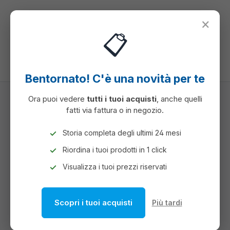
nuto principale
×
📋
Hai 0 articoli ne
Il c
Bentornato! C'è una novità per te
Ora puoi vedere
tutti i tuoi acquisti
, anche quelli
fatti via fattura o in negozio.
INFORMATICA
PERIFERICHE PC
Storia completa degli ultimi 24 mesi
PERIFERICHE PC
Riordina i tuoi prodotti in 1 click
Visualizza i tuoi prezzi riservati
Scopri i tuoi acquisti
Più tardi