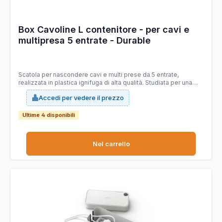
Box Cavoline L contenitore - per cavi e
multipresa 5 entrate - Durable
Scatola per nascondere cavi e multi prese da 5 entrate,
realizzata in plastica ignifuga di alta qualità. Studiata per una
gestione ordinata dei cavi, è dotata di fessure laterali che ne
Accedi per vedere il prezzo
consentono il passaggio, inoltre facilitano la circolazione
ottimale dell’aria. Il coperchio ha un’apertura passacavi circolare
richiudibile ideale per cavi di ricarica dei telefoni cellulari.
Ultime 4 disponibili
Nel carrello