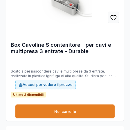
Box Cavoline S contenitore - per cavi e
multipresa 3 entrate - Durable
Scatola per nascondere cavi e multi prese da 3 entrate,
realizzata in plastica ignifuga di alta qualità. Studiata per una
gestione ordinata dei cavi, è dotata di fessure laterali che ne
Accedi per vedere il prezzo
consentono il passaggio, inoltre facilitano la circolazione
ottimale dell’aria. Il coperchio ha un’apertura passacavi circolare
richiudibile ideale per cavi di ricarica dei telefoni cellulari. 5035-
Ultime 2 disponibili
1 0
Nel carrello