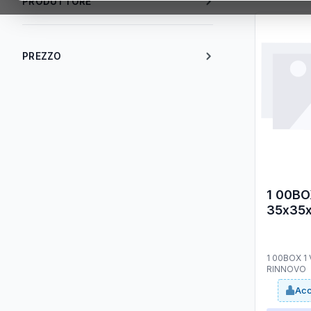
PRODUTTORE
PREZZO
1 00BO
35x35
1 00BOX 1
RINNOVO
Acc