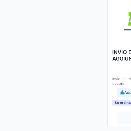
INVIO 
AGGIU
IN ESS
invio e riti
essere
Acc
Su ordina