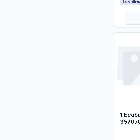
Su ordina
1 Ecobo
35707