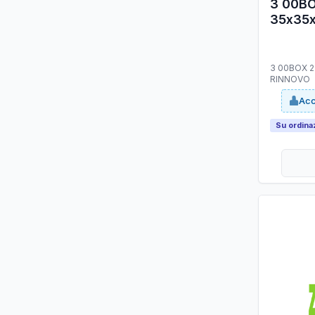
3 00B
35x35
3 00BOX 
RINNOVO
Acc
Su ordina