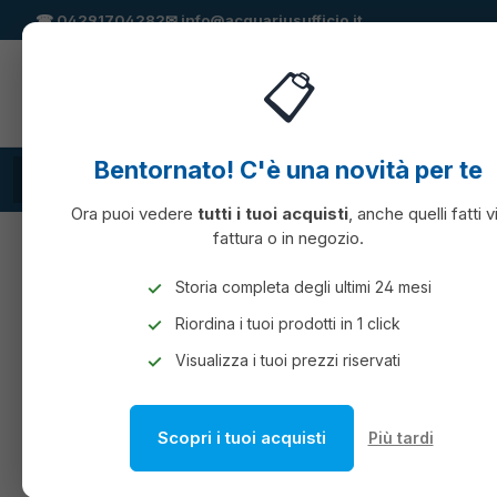
☎
04291704282
✉
info@acquariusufficio.it
 ricerca
Passa alla navigazione principale
📋
Bentornato! C'è una novità per te
TUTTE LE CATEGORIE
Cartucce compatibili
CONSUMABILI
Ora puoi vedere
tutti i tuoi acquisti
, anche quelli fatti v
fattura o in negozio.
SERVIZI
SMALTIMENTO
00TONER
Storia completa degli ultimi 24 mesi
Riordina i tuoi prodotti in 1 click
00TONER
Visualizza i tuoi prezzi riservati
Scopri i tuoi acquisti
Più tardi