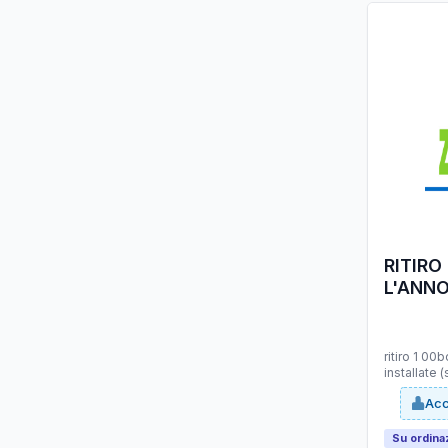
RITIRO
L'ANNO
INSTAL
ritiro 1 00
installate 
Acc
Su ordina