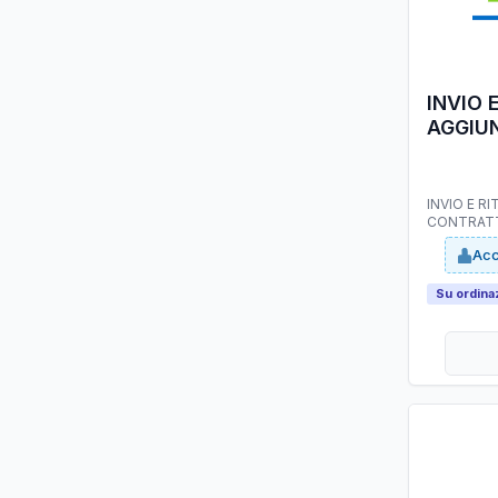
INVIO 
AGGIU
IN ESS
INVIO E R
CONTRATT
Acc
Su ordina