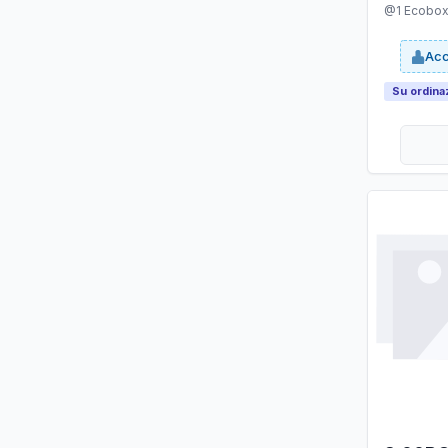
@1 Ecobox 
Acc
Su ordina