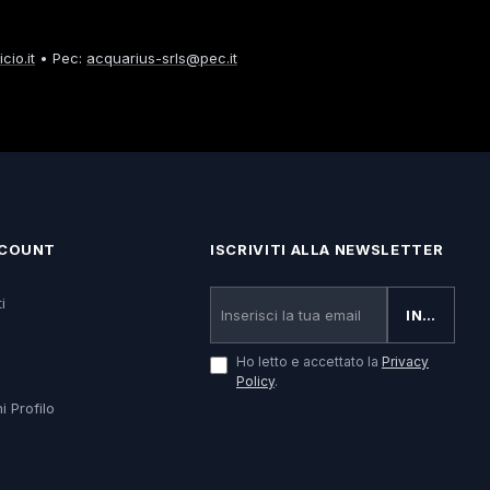
cio.it
• Pec:
acquarius-srls@pec.it
CCOUNT
ISCRIVITI ALLA NEWSLETTER
i
INVIA
Ho letto e accettato la
Privacy
Policy
.
i Profilo