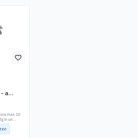
- a
 - GBC
rfora max 20
fg in un
lizza pettini
ezzo
. Dimensioni in