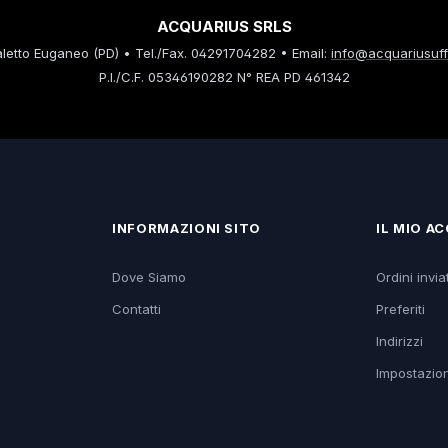
ACQUARIUS SRLS
etto Euganeo (PD) • Tel./Fax. 04291704282 • Email:
info@acquariusuffi
P.I./C.F. 05346190282 N° REA PD 461342
INFORMAZIONI SITO
IL MIO A
Dove Siamo
Ordini inviat
Contatti
Preferiti
Indirizzi
Impostazion