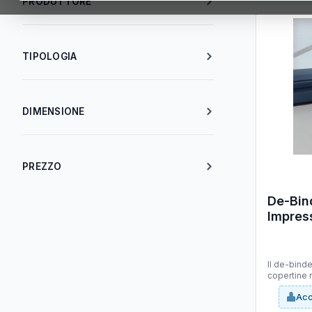
PRODUTTORE
TIPOLOGIA
DIMENSIONE
PREZZO
De-Bind
Impress
Il de-binde
copertine r
contenuto
Acc
pagine. Le
aperte e r