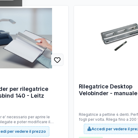
Rilegatrice Desktop
er per rilegatrice
Velobinder - manuale 
bind 140 - Leitz
pettine - richiudibile
Rilegatrice a pettine 4 denti. Pe
r e' necessario per aprire le
fogli per volta. Rilega fino a 200 
ilegate e poter modificare il
documento con finitura piatta. Uti
 aggiungendo o rimuovendo le
Accedi per vedere il pr
a 4 denti. I pettini sono riapribili
edi per vedere il prezzo
 copertine possonon essere
mm: 90x315x110. Peso: 1,5kg.
ichiuse fino ad un massimo di 3