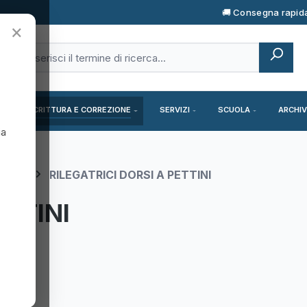
🚚 Consegna rapid
×
SCRITTURA E CORREZIONE
SERVIZI
SCUOLA
ARCHIV
ia
SSORI
RILEGATRICI DORSI A PETTINI
ETTINI