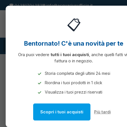
☎
04291704282
✉
info@acquariusufficio.it
 ricerca
Passa alla navigazione principale
📋
Bentornato! C'è una novità per te
TUTTE LE CATEGORIE
Cartucce compatibili
CONSUMABILI
Ora puoi vedere
tutti i tuoi acquisti
, anche quelli fatti v
fattura o in negozio.
MACCHINE PER L'UFFICIO
RILEGATRICI E ACCE
Storia completa degli ultimi 24 mesi
Riordina i tuoi prodotti in 1 click
RILEGATRICI DORSI A P
Visualizza i tuoi prezzi riservati
Scopri i tuoi acquisti
Più tardi