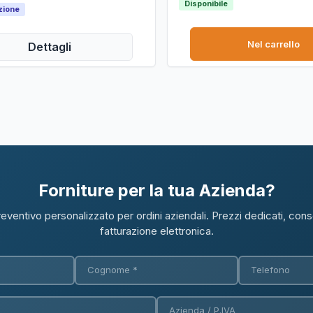
Disponibile
mensioni 50x7x340mm.
zione
Nel carrello
Dettagli
Forniture per la tua Azienda?
reventivo personalizzato per ordini aziendali. Prezzi dedicati, con
fatturazione elettronica.