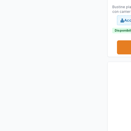
Bustine pla
con carrie
ottima ade
Acc
Disponibi