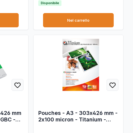
Disponibile
Nel carrello
x 426 mm
Pouches - A3 - 303x426 mm -
- GBC -
2x100 micron - Titanium -
conf. 100 pezzi