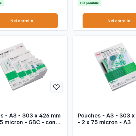
le
Disponibile
Nel carrello
Nel carrello
s - A3 - 303 x 426 mm
Pouches - A3 - 303 
25 micron - GBC - conf.
- 2 x 75 micron - A3 
zzi
scatola 100 pezzi