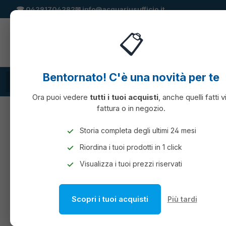
☎
04291704282
✉
info@acquariusufficio.it
 ricerca
Passa alla navigazione principale
📋
Bentornato! C'è una novità per te
TUTTE LE CATEGORIE
Cartucce compatibili
CONSUMABILI
Ora puoi vedere
tutti i tuoi acquisti
, anche quelli fatti v
fattura o in negozio.
MACCHINE PER L'UFFICIO
PLASTIFICATRICI E 
Storia completa degli ultimi 24 mesi
Riordina i tuoi prodotti in 1 click
POUCHES PER PLASTIF
Visualizza i tuoi prezzi riservati
Scopri i tuoi acquisti
Più tardi