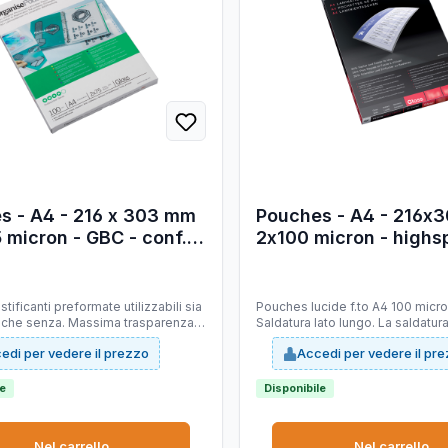
s - A4 - 216 x 303 mm
Pouches - A4 - 216x
5 micron - GBC - conf.
2x100 micron - highs
zzi
GBC - scatola 100 pe
stificanti preformate utilizzabili sia
Pouches lucide f.to A4 100 micro
r che senza. Massima trasparenza e
Saldatura lato lungo. La saldatura
sione del collante.
lungo permette di risparmiare fi
edi per vedere il prezzo
Accedi per vedere il pr
tempo di plastificazione se abbi
plastificatrici high speed. Ques
sono utilizzabili su modelli con l
le
Disponibile
plastificazione fino all'uni A3.
Nel carrello
Nel carrello