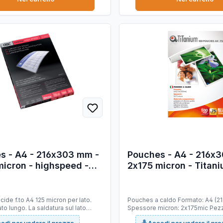
s - A4 - 216x303 mm -
Pouches - A4 - 216x
micron - highspeed -
2x175 micron - Titani
scatola 100 pezzi
conf. 100 pezzi
ide f.to A4 125 micron per lato.
Pouches a caldo Formato: A4 (216x303mm)
ato lungo. La saldatura sul lato
Spessore micron: 2x175mic Pezzi
ette di risparmiare fino al 30% sul
Materiale composizione: polyest
edi per vedere il prezzo
Accedi per vedere il pr