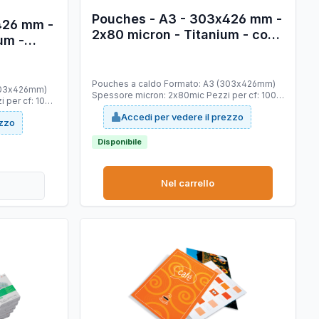
Pouches - A3 - 303x426 mm -
426 mm -
2x80 micron - Titanium - conf.
um -
100 pezzi
Pouches a caldo Formato: A3 (303x426mm)
Spessore micron: 2x80mic Pezzi per cf: 100
 per cf: 100
Materiale composizione: polyestere di
ere di
Accedi per vedere il prezzo
altissima qualità ed EVA che conferisce
ezzo
adesione nel tempo, rigidità e robustezza
robustezza
Disponibile
Nel carrello