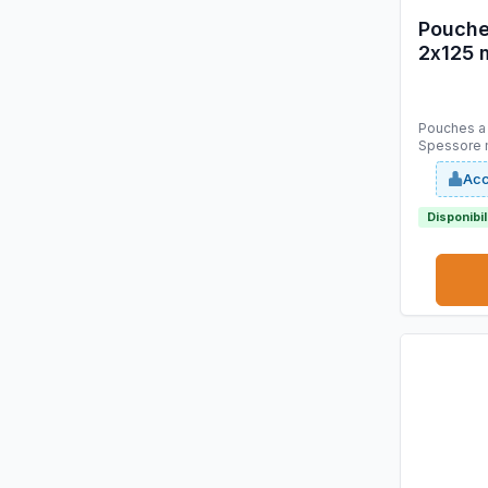
Pouche
2x125 m
conf. 1
Pouches a caldo Formato:
Spessore m
Materiale 
Acc
altissima qualità
adesione n
Disponibi