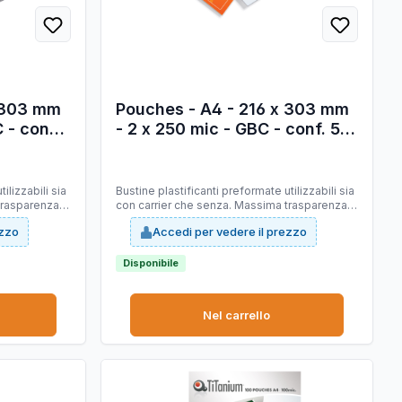
x 303 mm
Pouches - A4 - 216 x 303 mm
 - conf.
- 2 x 250 mic - GBC - conf. 50
pezzi
ilizzabili sia
Bustine plastificanti preformate utilizzabili sia
trasparenza e
con carrier che senza. Massima trasparenza e
ottima adesione del collante.
ezzo
Accedi per vedere il prezzo
Disponibile
Nel carrello