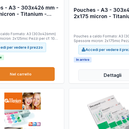
s - A3 - 303x426 mm -
Pouches - A3 - 303x
icron - Titanium -
2x175 micron - Titani
00 pezzi
conf. 100 pezzi
 A3 (303x426mm)
Pouches a caldo Formato: A3 (303x426mm)
icron: 2x125mic Pezzi per cf: 100
Spessore micron: 2x175mic Pezzi
composizione: polyestere di
Materiale composizione: polyest
edi per vedere il prezzo
 ed EVA che conferisce
Accedi per vedere il pr
altissima qualità ed EVA che conferisce
el tempo, rigidità e robustezza
adesione nel tempo, rigidità e 
le
In arrivo
Nel carrello
Dettagli