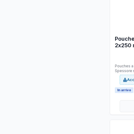
Pouche
2x250 
conf. 1
Pouches a caldo Formato:
Spessore m
Materiale 
Acc
altissima qualità
adesione n
In arrivo