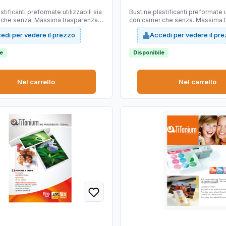
stificanti preformate utilizzabili sia
Bustine plastificanti preformate ut
r che senza. Massima trasparenza e
con carrier che senza. Massima 
sione del collante.
ottima adesione del collante.
edi per vedere il prezzo
Accedi per vedere il pr
le
Disponibile
Nel carrello
Nel carrello