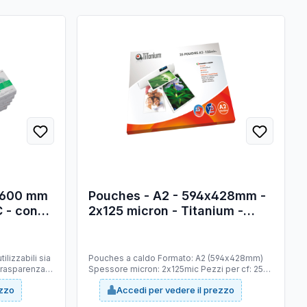
x 600 mm
Pouches - A2 - 594x428mm -
 - conf.
2x125 micron - Titanium -
scatola 25 pezzi
ilizzabili sia
Pouches a caldo Formato: A2 (594x428mm)
trasparenza e
Spessore micron: 2x125mic Pezzi per cf: 25
Materiale composizione: polyestere di
ezzo
Accedi per vedere il prezzo
altissima qualità ed EVA che conferisce
adesione nel tempo, rigidità e robustezza.