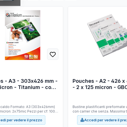
x426 mm -
Pouches - A2 - 426 
cron - Titanium - conf.
- 2 x 125 micron - GBC
zzi
50 pezzi
 A3 (303x426mm)
Bustine plastificanti preformate ut
icron: 2x75mic Pezzi per cf: 100
con carrier che senza. Massima 
composizione: polyestere di
ottima adesione del collante.
edi per vedere il prezzo
Accedi per vedere il pr
 ed EVA che conferisce
el tempo, rigidità e robustezza