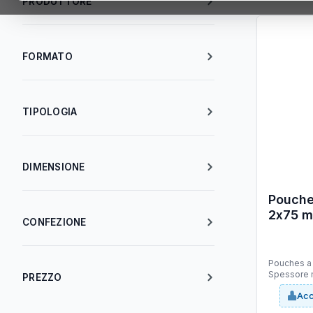
PRODUTTORE
FORMATO
TIPOLOGIA
DIMENSIONE
Pouches - A3 - 303
2x75 mi
CONFEZIONE
100 pe
Pouches a caldo Formato:
Spessore m
PREZZO
Materiale 
Acc
altissima qualità
adesione n