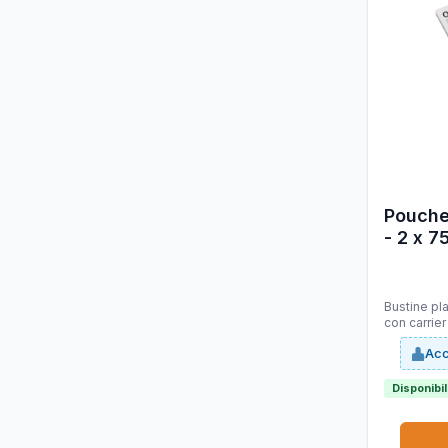
Pouche
- 2 x 7
100 pe
Bustine pla
con carrie
ottima ade
Acc
Disponibi