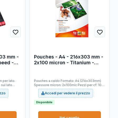
303 mm -
Pouches - A4 - 216x303 mm -
peed -
2x100 micron - Titanium -
zzi
conf. 100 pezzi
n per lato.
Pouches a caldo Formato: A4 (216x303mm)
 sul lato
Spessore micron: 2x100mic Pezzi per cf: 100
no al 30% sul
Materiale composizione: polyestere di
ezzo
Accedi per vedere il prezzo
nate alle
altissima qualità ed EVA che conferisce
te pouches
adesione nel tempo, rigidità e robustezza
uce di
Disponibile
Nel carrello