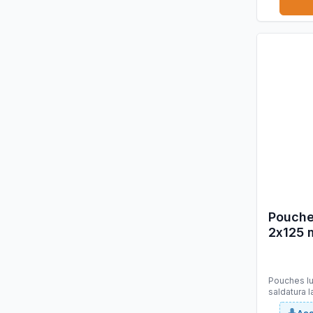
Pouche
2x125 
GBC - 
Pouches luc
saldatura l
lungo perm
Acc