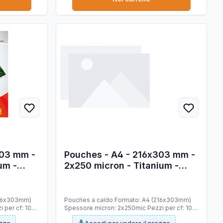
303 mm -
Pouches - A4 - 216x303 mm -
um -
2x250 micron - Titanium -
conf. 100 pezzi
Pouches a caldo Formato: A4 (216x303mm)
 per cf: 100
Spessore micron: 2x250mic Pezzi per cf: 100
ere di
Materiale composizione: polyestere di
ezzo
Accedi per vedere il prezzo