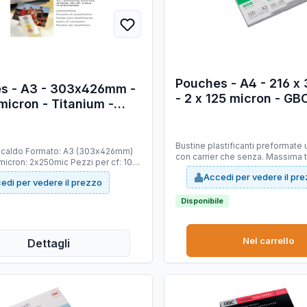
Pouches - A4 - 216 
s - A3 - 303x426mm -
- 2 x 125 micron - GBC
micron - Titanium -
100 pezzi
00 pezzi
Bustine plastificanti preformate ut
 A3 (303x426mm)
con carrier che senza. Massima 
icron: 2x250mic Pezzi per cf: 100
ottima adesione del collante.
composizione: polyestere di
Accedi per vedere il pr
edi per vedere il prezzo
 ed EVA che conferisce
el tempo, rigidità e robustezza
Disponibile
Nel carrello
Dettagli