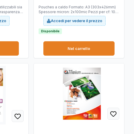
ilizzabili sia
Pouches a caldo Formato: A3 (303x426mm)
trasparenza e
Spessore micron: 2x100mic Pezzi per cf: 100
Materiale composizione: polyestere di
ezzo
Accedi per vedere il prezzo
altissima qualità ed EVA che conferisce
adesione nel tempo, rigidità e robustezza
Disponibile
Nel carrello