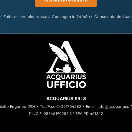
✓ Fatturazione elettronica
✓ Consegna in 24/48h
✓ Consulente dedicat
ACQUARIUS SRLS
etto Euganeo (PD) • Tel./Fax. 04291704282 • Email:
info@acquariusuffi
P.I./C.F. 05346190282 N° REA PD 461342