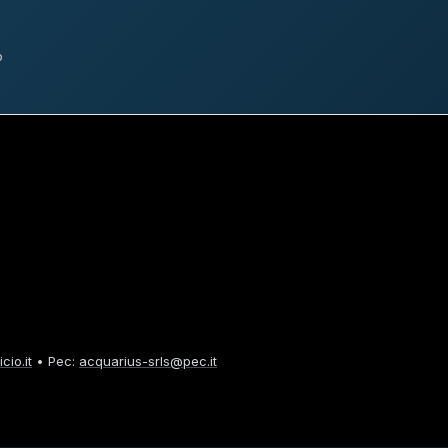
o
cio.it
• Pec:
acquarius-srls@pec.it