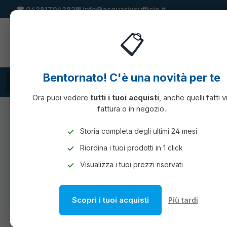
☎
04291704282
✉
info@acquariusufficio.it
 ricerca
Passa alla navigazione principale
📋
Bentornato! C'è una novità per te
TUTTE LE CATEGORIE
Cartucce compatibili
CONSUMABILI
Ora puoi vedere
tutti i tuoi acquisti
, anche quelli fatti v
fattura o in negozio.
CARTOTECNICA
Storia completa degli ultimi 24 mesi
Riordina i tuoi prodotti in 1 click
Visualizza i tuoi prezzi riservati
Scopri i tuoi acquisti
Più tardi