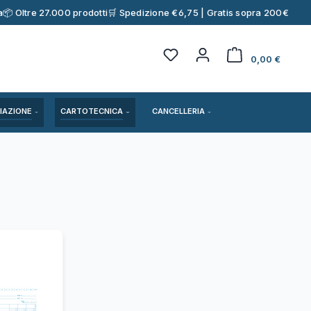
a
📦 Oltre 27.000 prodotti
🛒 Spedizione €6,75 | Gratis sopra 200€
Hai 0 articoli nella lista 
Il car
0,00 €
IAZIONE
CARTOTECNICA
CANCELLERIA