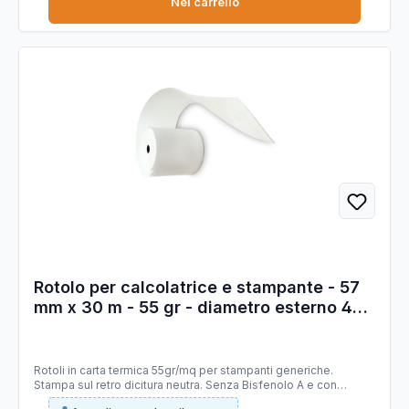
Nel carrello
Rotolo per calcolatrice e stampante - 57
mm x 30 m - 55 gr - diametro esterno 49
mm - anima 12 mm - carta termica neutra
BPA free - Rotolificio Pugliese - blister 10
pezzi
Rotoli in carta termica 55gr/mq per stampanti generiche.
Stampa sul retro dicitura neutra. Senza Bisfenolo A e con
stabilità immagine 10 anni. Carta Certificata FSC. Ideale per