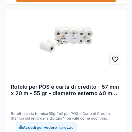
Rotolo per POS e carta di credito - 57 mm
x 20 m - 55 gr - diametro esterno 40 mm -
anima 12 mm - carta termica BPA free -
Sabacart - blister 10 pezzi
Rotoli in carta termica 55gr/m2 per POS e Carte di Credito.
Stampa sul retro della dicitura "non vale come scontrino
fiscale" + BPA free + logo FSC. Tipo carta: termica Mitsubishi
Accedi per vedere il prezzo
P5046 priva di bisfenolo A (BPA FREE), stabilità immagine 10