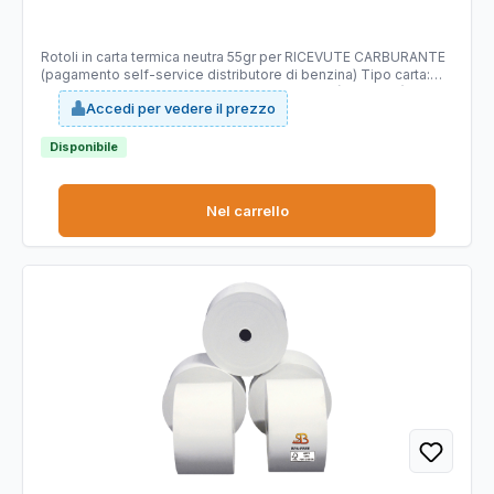
mm - anima 12 mm - carta termica BPA
free - Sabacart
Rotoli in carta termica neutra 55gr per RICEVUTE CARBURANTE
(pagamento self-service distributore di benzina) Tipo carta:
termica Mitsubishi P5046 priva di bisfenolo A (BPA FREE),
Accedi per vedere il prezzo
stabilità immagine 10 anni, certificata FSC. Larghezza 57 mm.
Lunghezza 100 mt (+/-1%). Diametro esterno rotolo 90 mm.
Anima 12 mm. Grammatura 55g/m2 (+/-3%).
Disponibile
Nel carrello