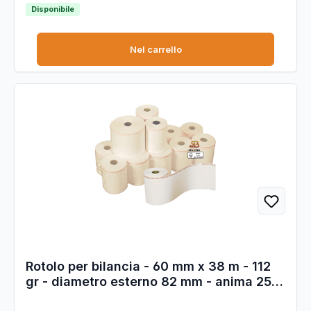
esterno rotolo 50 mm. Anima 12 mm. Grammatura 55g/m2
Disponibile
(+/-3%).
Nel carrello
Rotolo per bilancia - 60 mm x 38 m - 112
gr - diametro esterno 82 mm - anima 25
mm - carta termica adesiva BPA free -