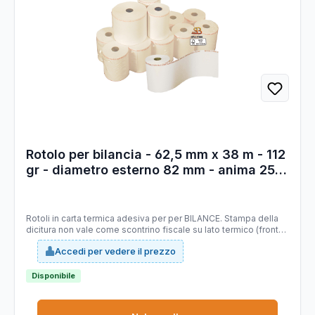
Rotolo per bilancia - 62,5 mm x 38 m - 112
gr - diametro esterno 82 mm - anima 25
mm - carta termica adesiva BPA free -
Sabacart - blister 4 pezzi
Rotoli in carta termica adesiva per per BILANCE. Stampa della
dicitura non vale come scontrino fiscale su lato termico (fronte),
lato sinistro. Tipo carta: termica adesiva priva di bisfenolo A
Accedi per vedere il prezzo
(BPA FREE), certificata FSC. Larghezza 62,5 mm. Lunghezza 38
mt (+/-1%). Diametro esterno rotolo 82 mm. Anima 25 mm.
Grammatura 112g/m2 (+/-3%) - (frontale 64 g/m2 , supporto 48
Disponibile
g/m2).