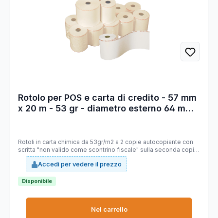
Rotolo per POS e carta di credito - 57 mm
x 20 m - 53 gr - diametro esterno 64 mm -
anima 12 mm - carta chimica a 2 copie -
Sabacart - blister 10 pezzi
Rotoli in carta chimica da 53gr/m2 a 2 copie autocopiante con
scritta "non valido come scontrino fiscale" sulla seconda copia.
Per POS e carte di credito. Tipo carta: autocopiante self-
Accedi per vedere il prezzo
contained SC con stampa della dicitura non vale come
scontrino fiscale sul fronte della seconda copia. Larghezza 57
mm. Lunghezza 20 mt (+/-1%). Diametro esterno rotolo 64 mm.
Disponibile
Anima 12 mm.
Nel carrello