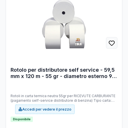
Rotolo per distributore self service - 59,5
mm x 120 m - 55 gr - diametro esterno 95
mm - anima 12 mm - carta termica BPA
free - Sabacart
Rotoli in carta termica neutra 55gr per RICEVUTE CARBURANTE
(pagamento self-service distributore di benzina) Tipo carta:
termica Mitsubishi P5046 priva di bisfenolo A (BPA FREE),
Accedi per vedere il prezzo
stabilità immagine 10 anni, certificata FSC. Larghezza 59,5 mm.
Lunghezza 120 mt (+/-1%). Diametro esterno rotolo 95 mm.
Anima 12 mm. Grammatura 55g/m2 (+/-3%).
Disponibile