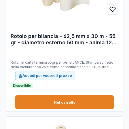
Rotolo per bilancia - 62,5 mm x 30 m - 55
gr - diametro esterno 50 mm - anima 12
mm - carta termica BPA free - Sabacart -
blister 10 pezzi
Rotoli in carta termica 55gr per per BILANCE. Stampa sul retro
della dicitura "non vale come scontrino fiscale" + BPA free +
logo FSC. Tipo carta: termica Mitsubishi P5046 priva di
Accedi per vedere il prezzo
bisfenolo A (BPA FREE), stabilità immagine 10 anni, certificata
FSC. Larghezza 62,5 mm. Lunghezza 30 mt (+/-1%). Diametro
esterno rotolo 50 mm. Anima 12 mm. Grammatura 55g/m2
Disponibile
(+/-3%).
Nel carrello