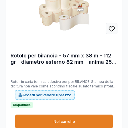
Rotolo per bilancia - 57 mm x 38 m - 112
gr - diametro esterno 82 mm - anima 25
mm - carta termica adesiva BPA free -
Sabacart - blister 4 pezzi
Rotoli in carta termica adesiva per per BILANCE. Stampa della
dicitura non vale come scontrino fiscale su lato termico (fronte),
lato sinistro. Tipo carta: termica adesiva priva di bisfenolo A
Accedi per vedere il prezzo
(BPA FREE), certificata FSC. Larghezza 57 mm. Lunghezza 38 mt
(+/-1%). Diametro esterno rotolo 82 mm. Anima 25 mm.
Grammatura 112g/m2 (+/-3%) - (frontale 64 g/m2 , supporto 48
Disponibile
g/m2).
Nel carrello