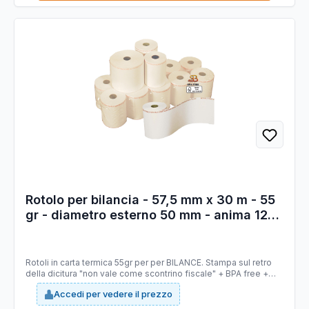
Rotolo per bilancia - 57,5 mm x 30 m - 55
gr - diametro esterno 50 mm - anima 12
mm - carta termica BPA free - Sabacart -
blister 10 pezzi
Rotoli in carta termica 55gr per per BILANCE. Stampa sul retro
della dicitura "non vale come scontrino fiscale" + BPA free +
logo FSC. Tipo carta: termica Mitsubishi P5046 priva di
Accedi per vedere il prezzo
bisfenolo A (BPA FREE), stabilità immagine 10 anni, certificata
FSC. Larghezza 57,5 mm. Lunghezza 30 mt (+/-1%). Diametro