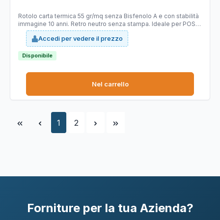
Rotolificio Pugliese - blister 10 pezzi
Rotolo carta termica 55 gr/mq senza Bisfenolo A e con stabilità
immagine 10 anni. Retro neutro senza stampa. Ideale per POS.
Larghezza 57 mm. Lunghezza 25 mt. Diametro esterno 45 mm.
Accedi per vedere il prezzo
Anima 12 mm. Carta Certificata FSC
Disponibile
Nel carrello
Pagina
Pagina
1
2
Forniture per la tua Azienda?