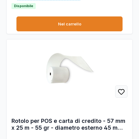
anni, certificata FSC. Larghezza 57 mm. Lunghezza 20 mt
(+/-1%). Diametro esterno rotolo 40 mm. Anima 12 mm.
Disponibile
Grammatura 55g/m2 (+/-3%).
Nel carrello
Rotolo per POS e carta di credito - 57 mm
x 25 m - 55 gr - diametro esterno 45 mm -
anima 12 mm - carta termica BPA free -