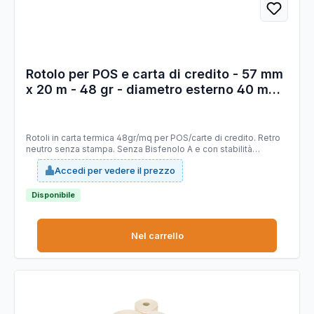
Rotolo per POS e carta di credito - 57 mm
x 20 m - 48 gr - diametro esterno 40 mm
- anima 12 mm - carta termica BPA free -
Rotolificio Pugliese - blister 10 pezzi
Rotoli in carta termica 48gr/mq per POS/carte di credito. Retro
neutro senza stampa. Senza Bisfenolo A e con stabilità
immagine 10 anni. Carta Certificata FSC. Ideale per dispositivi
Accedi per vedere il prezzo
POS. Larghezza 57 mm. Lunghezza 20 mt. Diametro esterno 40
mm. Anima 12 mm.
Disponibile
Nel carrello