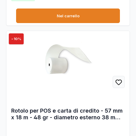
Nel carrello
−10%
Rotolo per POS e carta di credito - 57 mm
x 18 m - 48 gr - diametro esterno 38 mm -
anima 12 mm - carta termica BPA free -
Rotolificio Pugliese - blister 10 pezzi