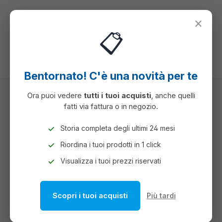
nuto principale
×
📋
Hai 0 articoli ne
Il c
Bentornato! C'è una novità per te
Ora puoi vedere
tutti i tuoi acquisti
, anche quelli
fatti via fattura o in negozio.
CARTA
ROTOLI PER MACCHINE DA UFFICIO
ROTOLI PER POS
Storia completa degli ultimi 24 mesi
Riordina i tuoi prodotti in 1 click
ROTOLI PER POS
Visualizza i tuoi prezzi riservati
Scopri i tuoi acquisti
Più tardi