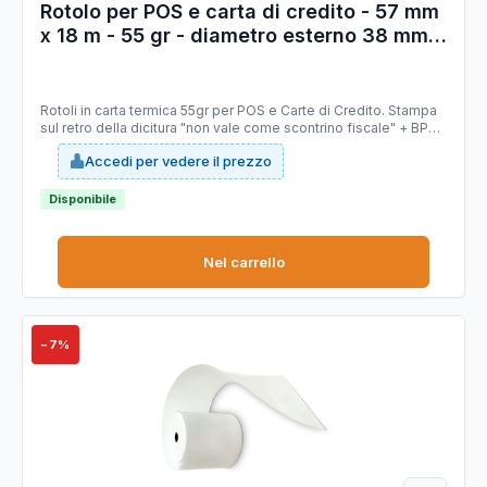
Rotolo per POS e carta di credito - 57 mm
x 18 m - 55 gr - diametro esterno 38 mm -
anima 12 mm - carta termica BPA free -
Sabacart - blister 10 pezzi
Rotoli in carta termica 55gr per POS e Carte di Credito. Stampa
sul retro della dicitura "non vale come scontrino fiscale" + BPA
free + logo FSC. Tipo carta: termica Mitsubishi P5046 priva di
Accedi per vedere il prezzo
bisfenolo A (BPA FREE), stabilità immagine 10 anni, certificata
FSC. Larghezza 57 mm. Lunghezza 18 mt (+/-1%). Diametro
esterno rotolo 38 mm. Anima 12 mm. Grammatura 55g/m2
Disponibile
(+/-3%).
Nel carrello
−7%