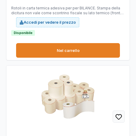
Sabacart - blister 4 pezzi
Rotoli in carta termica adesiva per per BILANCE. Stampa della
dicitura non vale come scontrino fiscale su lato termico (fronte),
lato sinistro. Tipo carta: termica adesiva priva di bisfenolo A
Accedi per vedere il prezzo
(BPA FREE), certificata FSC. Larghezza 60 mm. Lunghezza 38 mt
(+/-1%). Diametro esterno rotolo 82 mm. Anima 25 mm.
Grammatura 112g/m2 (+/-3%) - (frontale 64 g/m2 , supporto 48
Disponibile
g/m2).
Nel carrello