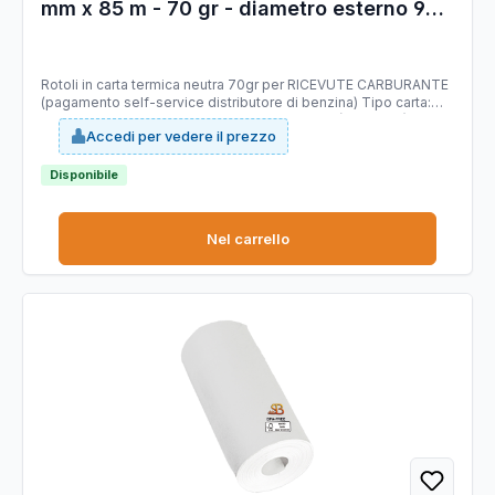
mm x 85 m - 70 gr - diametro esterno 90
mm - anima 18 mm - carta termica BPA
free - Sabacart
Rotoli in carta termica neutra 70gr per RICEVUTE CARBURANTE
(pagamento self-service distributore di benzina) Tipo carta:
termica Mitsubishi T7046 priva di bisfenolo A (BPA FREE),
Accedi per vedere il prezzo
stabilità immagine 10 anni, certificata FSC. Larghezza 59,5 mm.
Lunghezza 85 mt (+/-1%). Diametro esterno rotolo 90 mm.
Anima 18 mm. Grammatura 70g/m2 (+/-3%).
Disponibile
Nel carrello