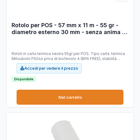
Rotolo per POS - 57 mm x 11 m - 55 gr -
diametro esterno 30 mm - senza anima -
carta termica BPA free - Sabacart - blister
12 pezzi
Rotoli in carta termica neutra 55gr per POS. Tipo carta: termica
Mitsubishi P5046 priva di bisfenolo A (BPA FREE), stabilità
immagine 10 anni, certificata FSC. Larghezza 57 mm.
Accedi per vedere il prezzo
Lunghezza 11 mt (+/-1%). Diametro esterno rotolo 30 mm.
Senza anima. Grammatura 55g/m2 (+/-3%).
Disponibile
Nel carrello