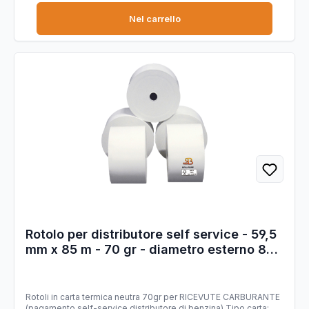
Nel carrello
Rotolo per distributore self service - 59,5
mm x 85 m - 70 gr - diametro esterno 87
mm - anima 12 mm - carta termica BPA
free - Sabacart
Rotoli in carta termica neutra 70gr per RICEVUTE CARBURANTE
(pagamento self-service distributore di benzina) Tipo carta: