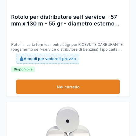
Rotolo per distributore self service - 57
mm x 130 m - 55 gr - diametro esterno
100 mm - anima 12 mm - carta termica
BPA free - Sabacart
Rotoli in carta termica neutra 55gr per RICEVUTE CARBURANTE
(pagamento self-service distributore di benzina) Tipo carta:
termica Mitsubishi P5046 priva di bisfenolo A (BPA FREE),
Accedi per vedere il prezzo
stabilità immagine 10 anni, certificata FSC. Larghezza 57 mm.
Lunghezza 130 mt (+/-1%). Diametro esterno rotolo 100 mm.
Anima 12 mm. Grammatura 55g/m2 (+/-3%).
Disponibile
Nel carrello