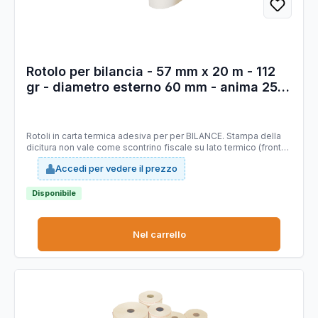
Rotolo per bilancia - 57 mm x 20 m - 112
gr - diametro esterno 60 mm - anima 25
mm - carta termica adesiva BPA free -
Sabacart - blister 5 pezzi
Rotoli in carta termica adesiva per per BILANCE. Stampa della
dicitura non vale come scontrino fiscale su lato termico (fronte),
lato sinistro. Tipo carta: termica adesiva priva di bisfenolo A
Accedi per vedere il prezzo
(BPA FREE), certificata FSC. Larghezza 57 mm. Lunghezza 20 mt
(+/-1%). Diametro esterno rotolo 60 mm. Anima 25 mm.
Grammatura 112g/m2 (+/-3%) - (frontale 64 g/m2 , supporto 48
Disponibile
g/m2)
Nel carrello