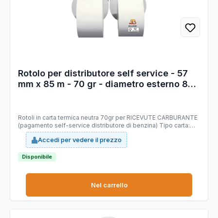
Rotolo per distributore self service - 57
mm x 85 m - 70 gr - diametro esterno 87
mm - anima 12 mm - carta termica BPA
free - Sabacart
Rotoli in carta termica neutra 70gr per RICEVUTE CARBURANTE
(pagamento self-service distributore di benzina) Tipo carta:
termica Mitsubishi T7046 priva di bisfenolo A (BPA FREE),
Accedi per vedere il prezzo
stabilità immagine 10 anni, certificata FSC. Larghezza 57 mm.
Lunghezza 85 mt (+/-1%). Diametro esterno rotolo 87 mm.
Anima 12 mm. Grammatura 70g/m2 (+/-3%).
Disponibile
Nel carrello