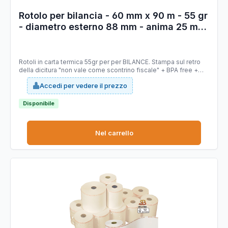
Rotolo per bilancia - 60 mm x 90 m - 55 gr
- diametro esterno 88 mm - anima 25 mm
- carta termica BPA free - Sabacart -
blister 4 pezzi
Rotoli in carta termica 55gr per per BILANCE. Stampa sul retro
della dicitura "non vale come scontrino fiscale" + BPA free +
logo FSC. Tipo carta: termica Mitsubishi P5046 priva di
Accedi per vedere il prezzo
bisfenolo A (BPA FREE), stabilità immagine 10 anni, certificata
FSC. Larghezza 60 mm. Lunghezza 90 mt (+/-1%). Diametro
esterno rotolo 88 mm. Anima 25 mm. Grammatura 55g/m2
Disponibile
(+/-3%).
Nel carrello