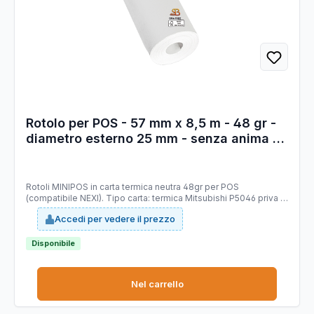
Rotolo per POS - 57 mm x 8,5 m - 48 gr -
diametro esterno 25 mm - senza anima -
carta termica BPA free - Sabacart - blister
12 pezzi
Rotoli MINIPOS in carta termica neutra 48gr per POS
(compatibile NEXI). Tipo carta: termica Mitsubishi P5046 priva di
bisfenolo A (BPA FREE), stabilità immagine 10 anni, certificata
Accedi per vedere il prezzo
FSC. Larghezza 57 mm. Lunghezza 8,5 mt (+/-1%). Diametro
esterno rotolo 25 mm. Senza anima. Grammatura 48g/m2
(+/-3%).
Disponibile
Nel carrello