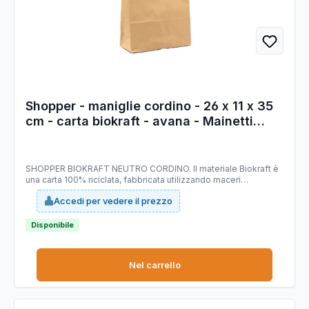
Shopper - maniglie cordino - 26 x 11 x 35
cm - carta biokraft - avana - Mainetti
Bags - conf. 25 pezzi
SHOPPER BIOKRAFT NEUTRO CORDINO. Il materiale Biokraft è
una carta 100% riciclata, fabbricata utilizzando maceri
selezionati di altissima qualità, idonei a garantire costanza di
Accedi per vedere il prezzo
prodotto e di colorazione; è completamente riciclabile e
COMPOSTABILE. Dimensioni: 26x11x35cm. Colore: avana. Carta
da 90gr.
Disponibile
Nel carrello