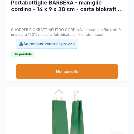
Portabottiglie BARBERA - maniglie
cordino - 14 x 9 x 38 cm - carta biokraft -
oro - Mainetti Bags - conf. 20 pezzi
SHOPPER BIOKRAFT NEUTRO CORDINO. Il materiale Biokraft è
una carta 100% riciclata, fabbricata utilizzando maceri
selezionati di altissima qualità, idonei a garantire costanza di
Accedi per vedere il prezzo
prodotto e di colorazione; è completamente riciclabile e
COMPOSTABILE. Dimensioni: 14x9x38cm. Colore: oro. Carta da
140gr.
Disponibile
Nel carrello