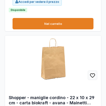
Accedi per vedere il prezzo
prodotto e di colorazione; è completamente riciclabile e
COMPOSTABILE. Dimensioni: 18x8x24cm. Colore: avana. Carta
da 90gr.
Disponibile
Nel carrello
Shopper - maniglie cordino - 22 x 10 x 29
cm - carta biokraft - avana - Mainetti