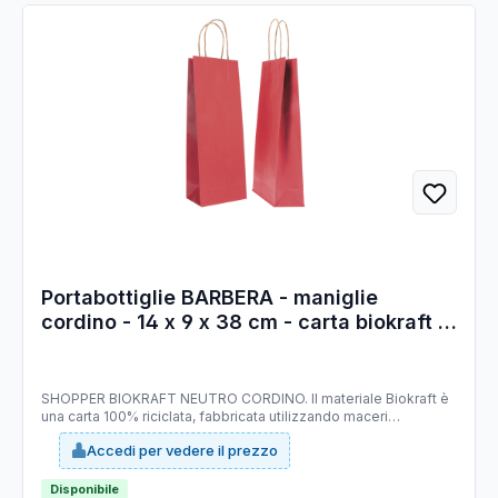
Portabottiglie BARBERA - maniglie
cordino - 14 x 9 x 38 cm - carta biokraft -
bordeaux - Mainetti Bags - conf. 20 pezzi
SHOPPER BIOKRAFT NEUTRO CORDINO. Il materiale Biokraft è
una carta 100% riciclata, fabbricata utilizzando maceri
selezionati di altissima qualità, idonei a garantire costanza di
Accedi per vedere il prezzo
prodotto e di colorazione; è completamente riciclabile e
COMPOSTABILE. Dimensioni: 14x9x38cm. Colore: rosso. Carta
da 140gr.
Disponibile