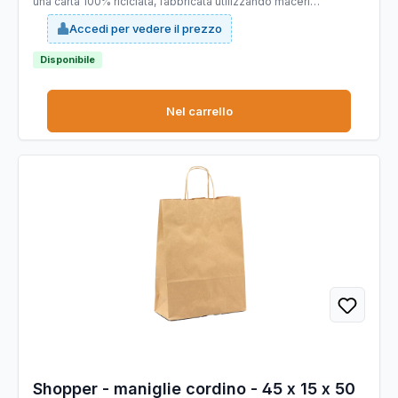
una carta 100% riciclata, fabbricata utilizzando maceri
selezionati di altissima qualità, idonei a garantire costanza di
Accedi per vedere il prezzo
prodotto e di colorazione; è completamente riciclabile e
COMPOSTABILE. Dimensioni: 36x12x41cm. Colore: avana. Carta
da 90gr.
Disponibile
Nel carrello
Shopper - maniglie cordino - 45 x 15 x 50