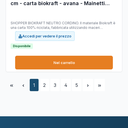
cm - carta biokraft - avana - Mainetti
Bags - conf. 25 pezzi
SHOPPER BIOKRAFT NEUTRO CORDINO. Il materiale Biokraft è
una carta 100% riciclata, fabbricata utilizzando maceri
selezionati di altissima qualità, idonei a garantire costanza di
Accedi per vedere il prezzo
prodotto e di colorazione; è completamente riciclabile e
COMPOSTABILE. Dimensioni: 45x15x50cm. Colore: avana. Carta
da 110gr.
Disponibile
Nel carrello
Pagina
Pagina
Pagina
Pagina
Pagina
1
2
3
4
5