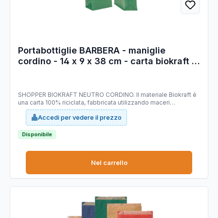
Portabottiglie BARBERA - maniglie
cordino - 14 x 9 x 38 cm - carta biokraft -
verde - Mainetti Bags - conf. 20 pezzi
SHOPPER BIOKRAFT NEUTRO CORDINO. Il materiale Biokraft è
una carta 100% riciclata, fabbricata utilizzando maceri
selezionati di altissima qualità, idonei a garantire costanza di
Accedi per vedere il prezzo
prodotto e di colorazione; è completamente riciclabile e
COMPOSTABILE. Dimensioni: 14x9x38cm. Colore: verde. Carta
da 140gr.
Disponibile
Nel carrello