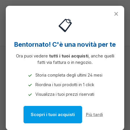
nuto principale
×
📋
Hai 0 articoli ne
Il c
Bentornato! C'è una novità per te
Ora puoi vedere
tutti i tuoi acquisti
, anche quelli
fatti via fattura o in negozio.
REGALO
NECESSAIRE REGALO E FESTA
SHOPPERS E SACCHETTI REGALO
Storia completa degli ultimi 24 mesi
Riordina i tuoi prodotti in 1 click
SHOPPERS E SACCHETTI
Visualizza i tuoi prezzi riservati
REGALO
Scopri i tuoi acquisti
Più tardi