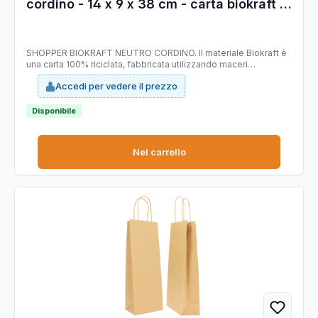
cordino - 14 x 9 x 38 cm - carta biokraft -
argento - Mainetti Bags - conf. 20 pezzi
SHOPPER BIOKRAFT NEUTRO CORDINO. Il materiale Biokraft è
una carta 100% riciclata, fabbricata utilizzando maceri
selezionati di altissima qualità, idonei a garantire costanza di
Accedi per vedere il prezzo
prodotto e di colorazione; è completamente riciclabile e
COMPOSTABILE. Dimensioni: 14x9x38cm. Colore: argento.
Carta da 140gr.
Disponibile
Nel carrello