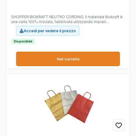
Bags - conf. 25 pezzi
SHOPPER BIOKRAFT NEUTRO CORDINO. Il materiale Biokraft è
una carta 100% riciclata, fabbricata utilizzando maceri
selezionati di altissima qualità, idonei a garantire costanza di
Accedi per vedere il prezzo
prodotto e di colorazione; è completamente riciclabile e
COMPOSTABILE. Dimensioni: 22x10x29cm. Colore: avana. Carta
da 90gr.
Disponibile
Nel carrello