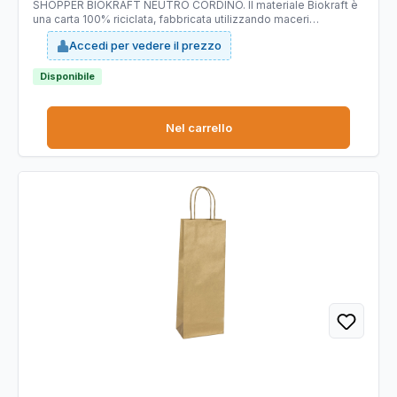
SHOPPER BIOKRAFT NEUTRO CORDINO. Il materiale Biokraft è
una carta 100% riciclata, fabbricata utilizzando maceri
selezionati di altissima qualità, idonei a garantire costanza di
Accedi per vedere il prezzo
prodotto e di colorazione; è completamente riciclabile e
COMPOSTABILE. Dimensioni: 14x9x38cm. Colore: nero. Carta
da 140gr.
Disponibile
Nel carrello