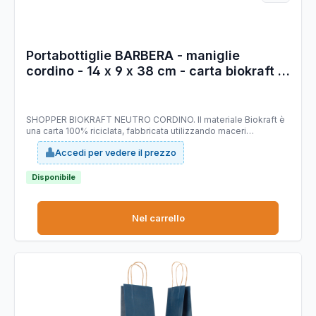
Portabottiglie BARBERA - maniglie
cordino - 14 x 9 x 38 cm - carta biokraft -
avana - Mainetti Bags - conf. 20 pezzi
SHOPPER BIOKRAFT NEUTRO CORDINO. Il materiale Biokraft è
una carta 100% riciclata, fabbricata utilizzando maceri
selezionati di altissima qualità, idonei a garantire costanza di
Accedi per vedere il prezzo
prodotto e di colorazione; è completamente riciclabile e
COMPOSTABILE. Dimensioni: 14x9x38cm. Colore: avana. Carta
da 140gr.
Disponibile
Nel carrello