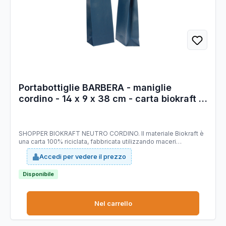
Portabottiglie BARBERA - maniglie
cordino - 14 x 9 x 38 cm - carta biokraft -
blu - Mainetti Bags - conf. 20 pezzi
SHOPPER BIOKRAFT NEUTRO CORDINO. Il materiale Biokraft è
una carta 100% riciclata, fabbricata utilizzando maceri
selezionati di altissima qualità, idonei a garantire costanza di
Accedi per vedere il prezzo
prodotto e di colorazione; è completamente riciclabile e
COMPOSTABILE. Dimensioni: 14x9x38cm. Colore: blu. Carta da
140gr.
Disponibile
Nel carrello